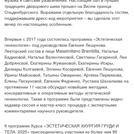
музыка и светские развлечения. Настоящий бал в лучших
традициях дворцового шика прошел на Вилле принца
Ольденбургского. Выражаем отдельную благодарность гостям,
поддержавшим дресс-код мероприятия – вы сделали этот
вечер по-настоящему особенным.
Впервые с 2017 года состоялась программа «Эстетическая
гинекология» под руководством Евгения Лешунова.
Лекторский состав в лице Massimiliano Brambilla, Натальи
Бадиковой, Натальи Валентиновой, Светланы Гагариной, Леи
Добрянской, Екатерины Жумановой, Екатерины Искры,
Дагмары Колгаевой, Эллины Косаревой, Евгения Лешунова,
Ирины Майсковой, Татьяны Овчаренко, Артёма Пермякова,
Елены Пискуновой, Евгении Федченко, Рустама Шахалиева на
протяжении 11 часов обсуждал новейшие методики,
консервативные и оперативные методы эстетической
гинекологии. Также в программе были представлены видео:
кадавер-сессия и мастер-класс процедур с экспертными
комментариями научного руководителя.
К программе Курса «ЭСТЕТИЧЕСКАЯ ХИУРГИЯ ГРУДИ И
ТЕЛА. 2025» присоединились участники из более чем 90