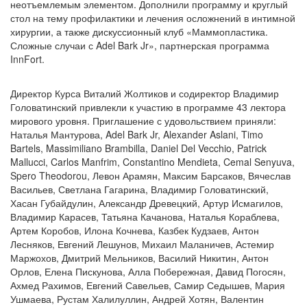
неотъемлемым элементом. Дополнили программу и круглый
стол на тему профилактики и лечения осложнений в интимной
хирургии, а также дискуссионный клуб «Маммопластика.
Сложные случаи с Adel Bark Jr», партнерская программа
InnFort.
Директор Курса Виталий Жолтиков и содиректор Владимир
Головатинский привлекли к участию в программе 43 лектора
мирового уровня. Приглашение с удовольствием приняли:
Наталья Мантурова, Adel Bark Jr, Alexander Aslani, Timo
Bartels, Massimiliano Brambilla, Daniel Del Vecchio, Patrick
Mallucci, Carlos Manfrim, Constantino Mendieta, Cemal Senyuva,
Spero Theodorou, Левон Арамян, Максим Барсаков, Вячеслав
Васильев, Светлана Гагарина, Владимир Головатинский,
Хасан Губайдулин, Александр Древецкий, Артур Исмагилов,
Владимир Карасев, Татьяна Качанова, Наталья Кораблева,
Артем Коробов, Илона Кочнева, Казбек Кудзаев, Антон
Лесняков, Евгений Лешунов, Михаил Маланичев, Астемир
Маржохов, Дмитрий Мельников, Василий Никитин, Антон
Орлов, Елена Пискунова, Алла Побережная, Давид Погосян,
Ахмед Рахимов, Евгений Савельев, Самир Седышев, Мария
Ушмаева, Рустам Халилуллин, Андрей Хотян, Валентин